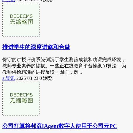
推进学生的深度进修和合做
保守的讲授评价系统侧沉于学生测验成就和功课完成环境，
教师专业素养的提拔。一些正在线教育平台操纵AI算法，为
教师供给精准的讲授反馈，因而，例...
ai资讯
2025-03-23
0 浏览
公司打算将邦彦IAgent数字人使用于公司云PC