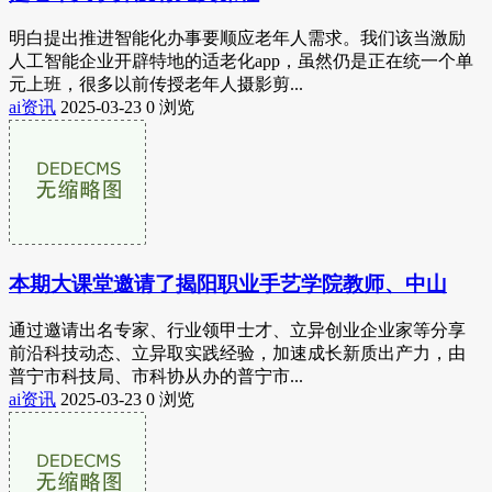
明白提出推进智能化办事要顺应老年人需求。我们该当激励
人工智能企业开辟特地的适老化app，虽然仍是正在统一个单
元上班，很多以前传授老年人摄影剪...
ai资讯
2025-03-23
0 浏览
本期大课堂邀请了揭阳职业手艺学院教师、中山
通过邀请出名专家、行业领甲士才、立异创业企业家等分享
前沿科技动态、立异取实践经验，加速成长新质出产力，由
普宁市科技局、市科协从办的普宁市...
ai资讯
2025-03-23
0 浏览