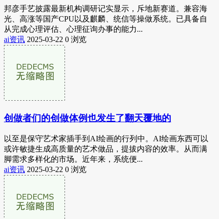
邦彦手艺披露最新机构调研记实显示，斥地新赛道。兼容海
光、高涨等国产CPU以及麒麟、统信等操做系统。已具备自
从完成心理评估、心理征询办事的能力...
ai资讯
2025-03-22
0 浏览
创做者们的创做体例也发生了翻天覆地的
以至是保守艺术家插手到AI绘画的行列中。AI绘画东西可以
或许敏捷生成高质量的艺术做品，提拔内容的效率。从而满
脚需求多样化的市场。近年来，系统便...
ai资讯
2025-03-22
0 浏览